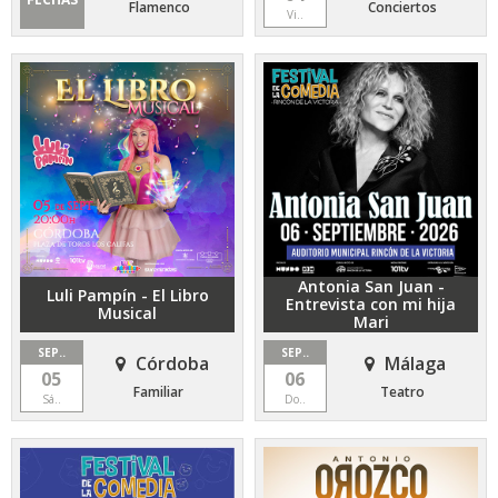
Flamenco
Conciertos
Vi..
Antonia San Juan -
Luli Pampín - El Libro
Entrevista con mi hija
Musical
Mari
SEP..
SEP..
Córdoba
Málaga
05
06
Familiar
Teatro
Sá..
Do..