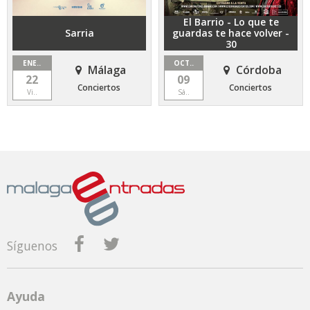
El Barrio - Lo que te
Sarria
guardas te hace volver -
30
ENE..
OCT..
Málaga
Córdoba
22
09
Conciertos
Conciertos
Vi..
Sá..
Síguenos
Ayuda