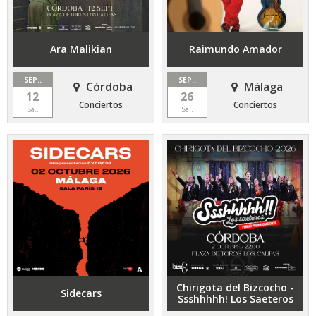
Ara Malikian
Raimundo Amador
SEP..
SEP..
Córdoba
Málaga
12
26
Conciertos
Conciertos
Sá..
Sá..
Chirigota del Bizcocho -
Sidecars
Ssshhhhh! Los Saeteros