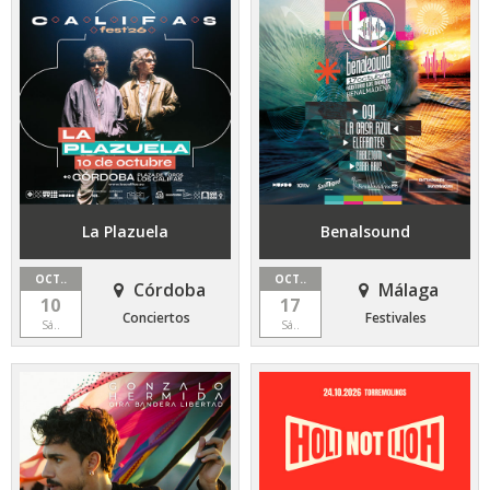
La Plazuela
Benalsound
OCT..
OCT..
Córdoba
Málaga
10
17
Conciertos
Festivales
Sá..
Sá..