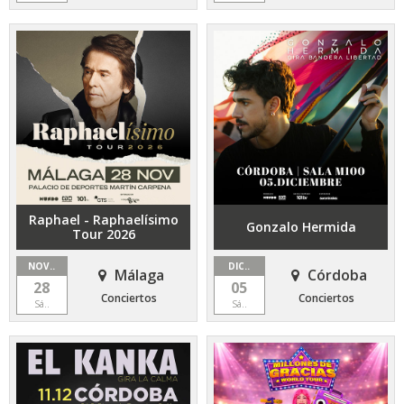
Raphael - Raphaelísimo
Gonzalo Hermida
Tour 2026
NOV..
DIC..
Málaga
Córdoba
28
05
Conciertos
Conciertos
Sá..
Sá..