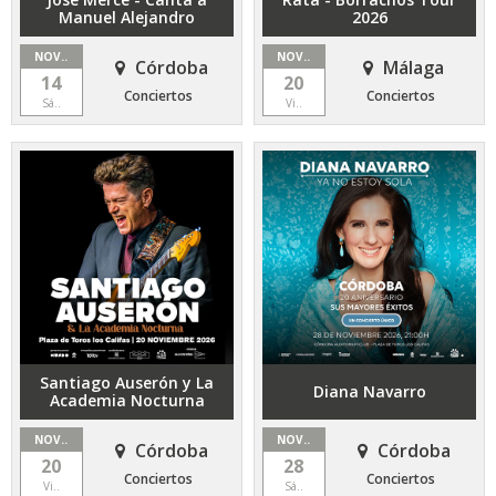
Manuel Alejandro
2026
NOV..
NOV..
Córdoba
Málaga
14
20
Conciertos
Conciertos
Sá..
Vi..
Santiago Auserón y La
Diana Navarro
Academia Nocturna
NOV..
NOV..
Córdoba
Córdoba
20
28
Conciertos
Conciertos
Vi..
Sá..