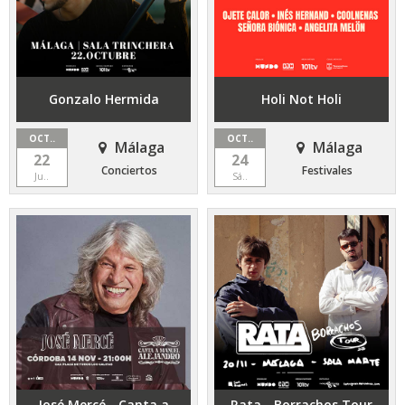
Gonzalo Hermida
Holi Not Holi
OCT..
OCT..
Málaga
Málaga
22
24
Conciertos
Festivales
Ju..
Sá..
José Mercé - Canta a
Rata - Borrachos Tour