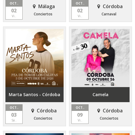
OCT..
OCT..
Málaga
Córdoba
02
02
Conciertos
Carnaval
Vi..
Vi..
Marta Santos - Córdoba
Camela
OCT..
OCT..
Córdoba
Córdoba
03
09
Conciertos
Conciertos
Sá..
Vi..