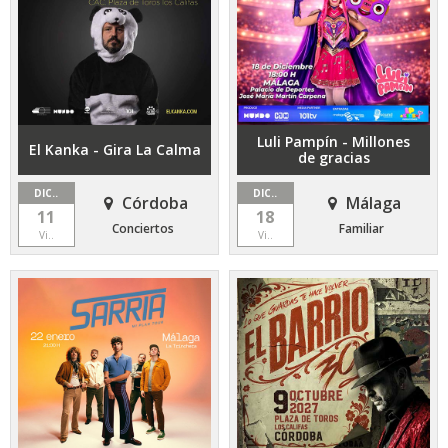
Luli Pampín - Millones
El Kanka - Gira La Calma
de gracias
DIC..
DIC..
Córdoba
Málaga
11
18
Conciertos
Familiar
Vi..
Vi..