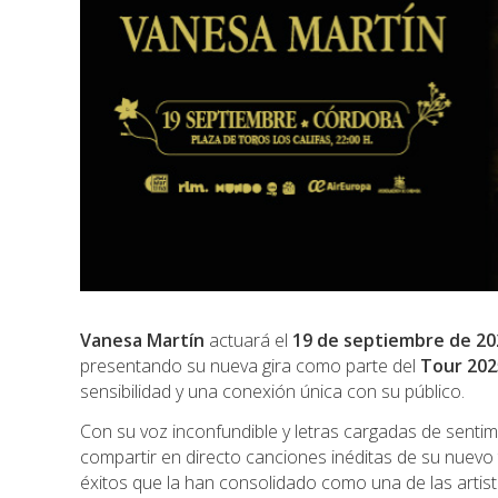
Vanesa Martín
actuará el
19 de septiembre de 20
presentando su nueva gira como parte del
Tour 202
sensibilidad y una conexión única con su público.
Con su voz inconfundible y letras cargadas de senti
compartir en directo canciones inéditas de su nuevo 
éxitos que la han consolidado como una de las arti