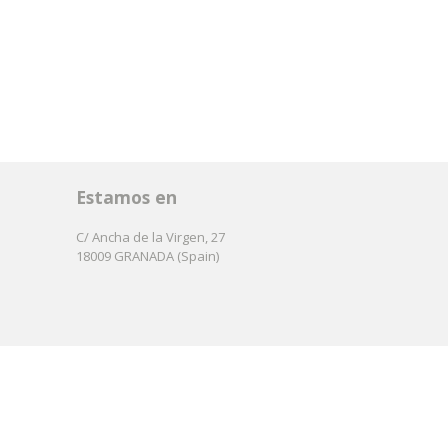
Estamos en
C/ Ancha de la Virgen, 27
18009 GRANADA (Spain)